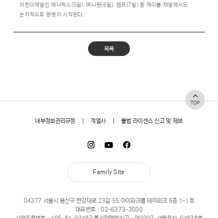
어린이채널인 애니박스(5일), 애니원(6일), 챔프(7일) 등 케이블 채널에서도
순차적으로 방영이 시작된다.
목록
TOP
내부정보관리규정
|
계열사
|
불법 라이센스 신고 및 제보
Family Site
04377 서울시 용산구 한강대로 23길 55 아이파크몰 테마파크 6층 1-1호
대표번호 :
02-6373-3000