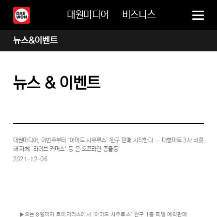
대원미디어
비즈니스
뉴스&이벤트
뉴스 & 이벤트
대원미디어, 이번주부터 ‘아머드 사우루스’ 완구 판매 시작한다 … 대형마트 3사 비롯
해 자체 ‘라이브 커머스’ 등 온∙오프라인 총출동!
2021-12-06
▶오는 8일까지 토이저러스에서 ‘아머드 사우루스’ 완구 1종 특별 예약판매