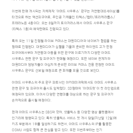
이번에 판매 개시되는 자체제작 ‘아머드 사우루스’ 완구는 저연령대(6세이상)를
타겟으로 하는 액션피규어로, 주인공 기체들인 티렉스/랩터/트리케라톱스/
프테라노돈 4종이다. 오는 8일까지 토이저러스에서 아머드 사우루스 완구
(티렉스 1종)의 예약판매도 진행되고 있다.
특히 오는 11일 진행될 라이브 커머스는 대원미디어와 네이버가 협업을 하는
형태로 진행된다. 대원미디어가 심혈을 기울여 준비한 하이엔드 고가 한정
피규어에서부터 저연령대 아동을 위한 완구에 이르기까지 다양한 아머드
사우루스 관련 완구 및 피규어가 판매될 예정이다. 또한 네이버 관계자와
대원미디어 담당자들이 야심차게 준비한 라이브 커머스 전용 한정판 아머드
사우루스 완구도 선보일 예정으로 큰 화제를 모을 것으로 보인다.
아머드 사우루스의 주요 완구 파트너인 아카데미과학에서도 아머드 사우루스
관련 완구 및 피규어의 출시도 임박했다. SD형태의 ‘아머드팟’이 첫 라인업으로
예정되어 있으며, 이어서 다양한 연령대를 대상으로 하는 완구 및 피규어가
순차적으로 출시될 예정이다.
현재 아머드 사우루스는 SBS와 왓챠, 넷플릭스 등 다양한 영상 플랫폼에서
인기리에 방영되고 있다. 특히 넷플릭스 서비스 첫 개시 당일(지난달 12일)에
키즈 부분에서 1위를 달성하기도 하면서, 아머드 사우루스의 IP를 활용한
OSMU 사업도 함께 큰 관심을 받고 있다. 또한 이번주부터는 인기