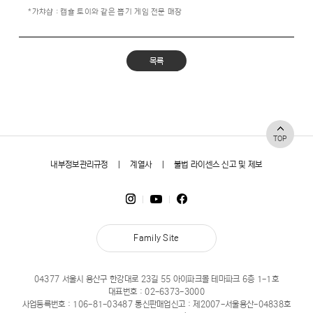
*가챠샵 : 캡슐 토이와 같은 뽑기 게임 전문 매장
목록
TOP
내부정보관리규정
|
계열사
|
불법 라이센스 신고 및 제보
Family Site
04377 서울시 용산구 한강대로 23길 55 아이파크몰 테마파크 6층 1-1호
대표번호 :
02-6373-3000
사업등록번호 : 106-81-03487 통신판매업신고 : 제2007-서울용산-04838호