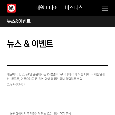
대원미디어
비즈니스
뉴스&이벤트
뉴스 & 이벤트
대원미디어, 2024년 일본에서는 K-콘텐츠 ‘무직타이거’가 요즘 대세!… 세븐일레
븐, 로프트, 이토요카도 등 일본 대형 유통망 홍보 캐릭터로 발탁
2024-03-07
▶반다이사의 무직타이거 캡슐 토이 일본 현지 론칭!