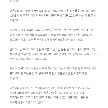
예정이다.
대원미디어는 일본의 국민 모바일 메신저로 가장 높은 점유율을 자랑하는 라인
(LINE)에서 무직타이거 라인스탬프(이모티콘 세트)를 2024년 상반기 중 론칭
예정이다.
이러한 인기에 힘입어 무직타이거는 세븐일레븐, 로프트, 이토요카도 등 일본
대형 유통망 연합 멤버십 프로그램의 홍보 캐릭터로 선정돼 관련 이벤트 및
프로모션 등에서 귀여운 무직타이거의 캐릭터들을 만나볼 수 있다.
반다이사는 무직타이거 캡슐 토이를 지난 1월 일본 현지에서 출시했으며, K팝
성지로 널리 알려진 시부야 하라주쿠에 위치한 유명 가챠샵*들에서 무직타이거
관련 굿즈들과 함께 진열되고 있다.
지난해 대원미디어와 일본 야구팀 한신 타이거스가 함께 진행 했던 무직타이거
콜라보도 큰 호응을 얻어, 올해에도 관련 사업들을 2년 연속 함께 진행
예정이다.
대원미디어 관계자는 “무직타이거가 대한민국을 넘어서 일본 현지에서도
MZ세대를 비롯한 대중들에게 많은 사랑을 받고 있다”며 “K-콘텐츠
무직타이거가 글로벌 인기 IP로 도약해 전세계 많은 이들에게 사랑받을 수
있도록 성장시키겠다”고 전했다.