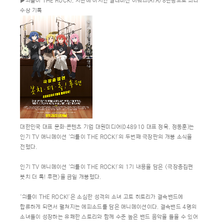
▶외톨이 THE ROCK!, 지난해 아시안 텔레비전 어워즈(ATA) 8관왕으로 최다
수상 기록
대한민국 대표 문화∙콘텐츠 기업 대원미디어(048910 대표 정욱, 정동훈)는
인기 TV 애니메이션 ‘외톨이 THE ROCK!’의 두번째 극장판의 개봉 소식을
전했다.
인기 TV 애니메이션 ‘외톨이 THE ROCK!’의 1기 내용을 담은 <극장총집편
봇치 더 록! 후편>을 금일 개봉했다.
‘외톨이 THE ROCK!’은 소심한 성격의 소녀 고토 히토리가 결속밴드에
합류하게 되면서 펼쳐지는 에피소드를 담은 애니메이션이다. 결속밴드 4명의
소녀들이 성장하는 유쾌한 스토리와 함께 수준 높은 밴드 음악을 들을 수 있어