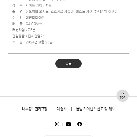
감 독 : 사이토 케이이치로
출 연 : 아오야마 요시노, 스즈시로 사유미, 미즈노 사쿠, 하세가와 이쿠미
수 입 : 대원미디어㈜
배 급 : CJ CGV㈜
러닝타임 : 75분
관람등급 : 전체관람가
개 봉 : 2024년 9월 25일
목록
TOP
내부정보관리규정
|
계열사
|
불법 라이센스 신고 및 제보