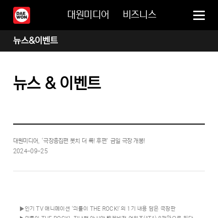
대원미디어
비즈니스
뉴스&이벤트
뉴스 & 이벤트
대원미디어, ‘극장총집편 봇치 더 록! 후편’ 금일 극장 개봉!
2024-09-25
▶인기 TV 애니메이션 ‘외톨이 THE ROCK!’의 1기 내용 담은 극장판