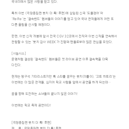
국내외에서 많은 사랑을 받고 있다.
특히 이번 <극장총집편 봇치 더 록! 후편>에 삽입된 신곡 ‘도플갱어’와
‘Re:Re:’는 ‘결속밴드’ 멤버들의 이야기를 담고 있어 국내 관객들에게 어떤 또
다른 울림을 선사할 예정이다.
한편, 이번 신작 개봉에 앞서 전국 CGV 32곳에서 전작과 이번 신작을 연속해서
관람할 수 있는 ‘봇치 감사 WEEK’가 진행돼 팬들로부터 많은 관심을 모았다.
[시놉시스]
운명처럼 결성된 ‘결속밴드’ 멤버들은 첫 라이브 공연 이후 결속력을 더욱
다진다.
현재는 방구석 기타리스트지만 록 스타를 꿈꾸는 봇치(외톨이), ‘고토 히토리’는
이번에는 더 많은 관객들, 심지어 학교 사람들 앞에서 공연을 하게 되는데…
꿈을 향해 도전하는 소녀들의 끝나지 않은 이야기!
이번에는 학교 축제 공연이다!
[극장총집편 봇치 더 록! 후편]
제 목 : 극장총집편 봇치 더 록! 후편