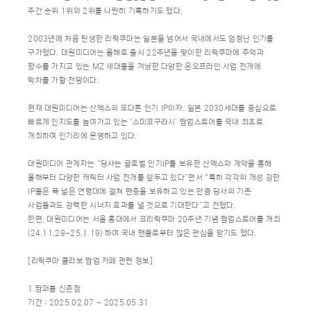
주간 순위 1위와 2위를 나란히 기록하기도 했다.
2003년에 처음 탄생한 리락쿠마는 일본을 넘어서 국내에서도 엄청난 인기를
구가했다. 대원미디어는 올해로 출시 22주년을 맞이한 리락쿠마에 추억과
향수를 가지고 있는 MZ 세대들을 겨냥한 다양한 온오프라인 사업 전개에
박차를 가할 전망이다.
현재 대원미디어는 산엑스의 또다른 인기 IP이자, 일본 2030세대를 중심으로
빠르게 인지도를 높여가고 있는 ‘스미코구라시’ 팝업스토어를 국내 최초로
개최하여 인기리에 운영하고 있다.
대원미디어 관계자는 “당사는 글로벌 인기IP를 보유한 산엑스와 계약을 통해
올해부터 다양한 캐릭터 사업 전개를 앞두고 있다”면서 “특히 각각의 개성 강한
IP들은 폭 넓은 연령대에 걸쳐 팬층을 보유하고 있는 만큼 당사의 기존
사업들과도 강력한 시너지 효과를 낼 것으로 기대한다”고 전했다.
한편, 대원미디어는 서울 홍대에서 코리락쿠마 20주년 기념 팝업스토어를 개최
(24.11.29~25.1.19) 하여 국내 팬들로부터 많은 관심을 받기도 했다.
[리락쿠마 콜라보 팝업 카페 관련 정보]
1.팝퍼블 신촌점
기간 : 2025.02.07 ~ 2025.05.31