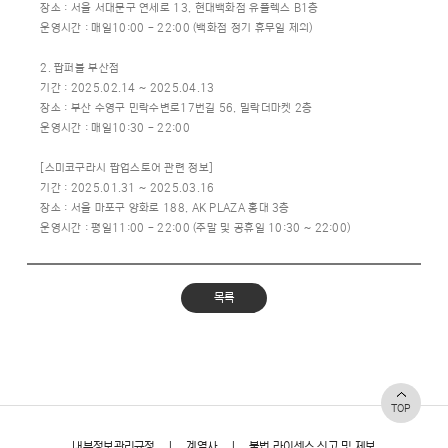
장소 : 서울 서대문구 연세로 13, 현대백화점 유플렉스 B1층
운영시간 : 매일10:00 - 22:00 (백화점 정기 휴무일 제외)
2. 팝퍼블 부산점
기간 : 2025.02.14 ~ 2025.04.13
장소 : 부산 수영구 민락수변로17번길 56, 밀락더마켓 2층
운영시간 : 매일10:30 - 22:00
[스미코구라시 팝업스토어 관련 정보]
기간 : 2025.01.31 ~ 2025.03.16
장소 : 서울 마포구 양화로 188, AK PLAZA 홍대 3층
운영시간 : 평일11:00 - 22:00 (주말 및 공휴일 10:30 ~ 22:00)
목록
TOP
내부정보관리규정
|
계열사
|
불법 라이센스 신고 및 제보