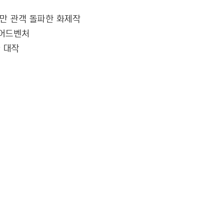
8만 관객 돌파한 화제작
 어드벤처
 대작