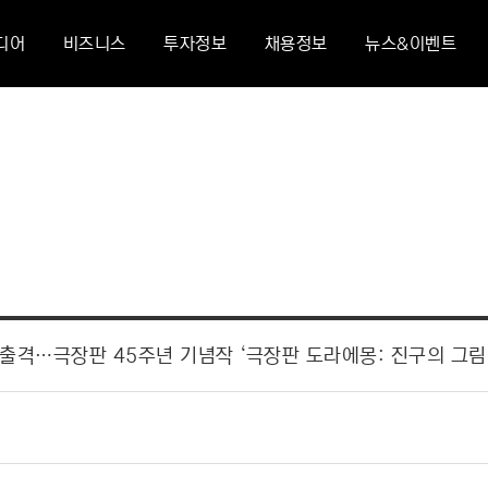
디어
비즈니스
투자정보
채용정보
뉴스&이벤트
 출격…극장판 45주년 기념작 ‘극장판 도라에몽: 진구의 그림