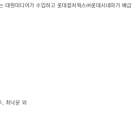
기’는 대원미디어가 수입하고 롯데컬처웍스㈜롯데시네마가 배급
주, 최낙윤 외