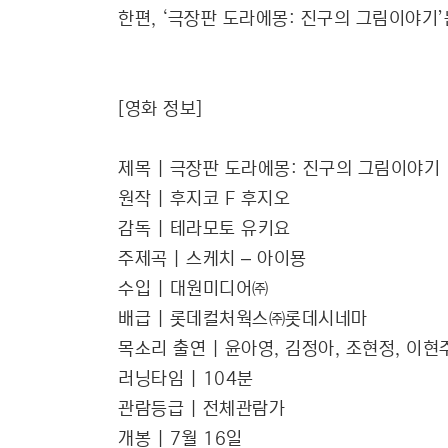
한편, ‘극장판 도라에몽: 진구의 그림이야
[영화 정보]
제목
| 극장판 도라에몽: 진구의 그림이야기
원작
| 후지코 F 후지오
감독
| 테라모토 유키요
주제곡
| 스케치 – 아이묭
수입
| 대원미디어㈜
배급
| 롯데컬처웍스㈜롯데시네마
목소리 출연
| 윤아영, 김정아, 조현정, 이현
러닝타임
| 104분
관람등급
| 전체관람가
개봉
| 7월 16일