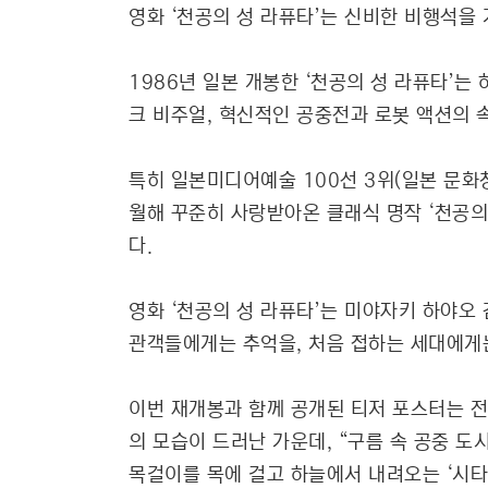
영화 ‘천공의 성 라퓨타’는 신비한 비행석을
1986년 일본 개봉한 ‘천공의 성 라퓨타’
크 비주얼, 혁신적인 공중전과 로봇 액션의 
특히 일본미디어예술 100선 3위(일본 문화청
월해 꾸준히 사랑받아온 클래식 명작 ‘천공의
다.
영화 ‘천공의 성 라퓨타’는 미야자키 하야오 
관객들에게는 추억을, 처음 접하는 세대에게
이번 재개봉과 함께 공개된 티저 포스터는 전
의 모습이 드러난 가운데, “구름 속 공중 
목걸이를 목에 걸고 하늘에서 내려오는 ‘시타