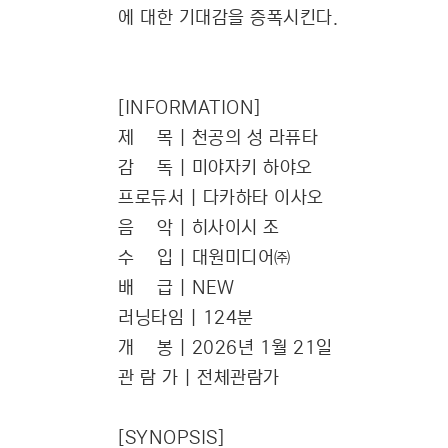
에 대한 기대감을 증폭시킨다.
[INFORMATION]
제 목 | 천공의 성 라퓨타
감 독 | 미야자키 하야오
프로듀서 | 다카하타 이사오
음 악 | 히사이시 조
수 입 | 대원미디어㈜
배 급 | NEW
러닝타임 | 124분
개 봉 | 2026년 1월 21일
관 람 가 | 전체관람가
[SYNOPSIS]