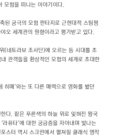
아 모험을 떠나는 이야기이다.
 응축된 궁극의 모험 판타지로 근현대적 스팀펑
하야오 세계관의 원형이라고 평가받고 있다.
1위(네토라보 조사단)에 오르는 등 시대를 초
 국내 관객들을 환상적인 모험의 세계로 초대한
케 히메’와는 또 다른 매력으로 영화를 봤던
전한다. 짙은 푸른색의 하늘 위로 잊혀진 왕국
 ‘라퓨타’에 대한 궁금증을 자아내며 빛나는
인포스터 역시 스크린에서 펼쳐질 클래식 명작