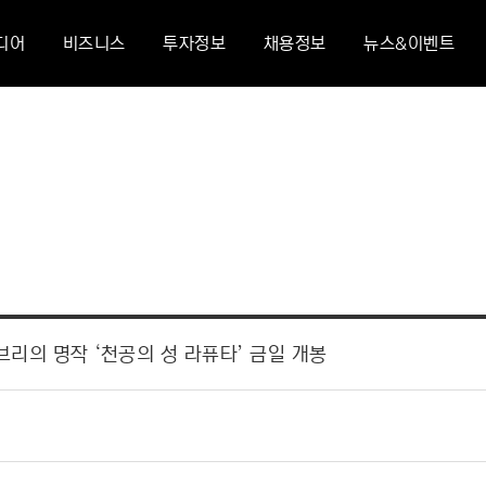
디어
비즈니스
투자정보
채용정보
뉴스&이벤트
리의 명작 ‘천공의 성 라퓨타’ 금일 개봉