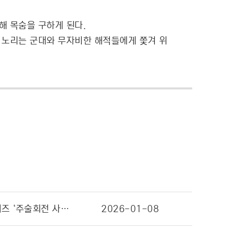
해 목숨을 구하게 된다.
를 노리는 군대와 무자비한 해적들에게 쫓겨 위
주술회전, 새로운 캐릭터와 초호화 성우진 캐스팅으로 “영역 전개”… 주술회전 최신 시리즈 ‘주술회전 사멸회유’ 내일 국내 첫 방영 개시!
2026-01-08