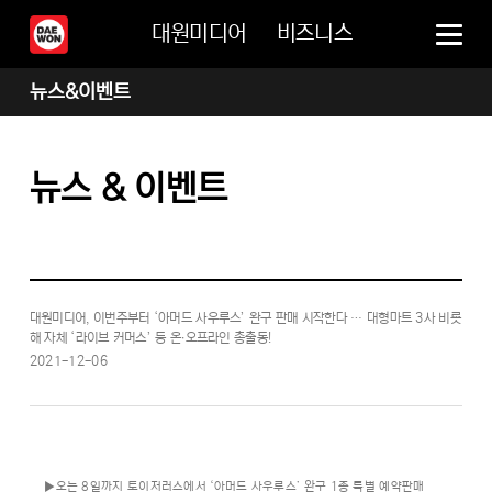
대원미디어
비즈니스
뉴스&이벤트
뉴스 & 이벤트
대원미디어, 이번주부터 ‘아머드 사우루스’ 완구 판매 시작한다 … 대형마트 3사 비롯
해 자체 ‘라이브 커머스’ 등 온∙오프라인 총출동!
2021-12-06
▶오는 8일까지 토이저러스에서 ‘아머드 사우루스’ 완구 1종 특별 예약판매