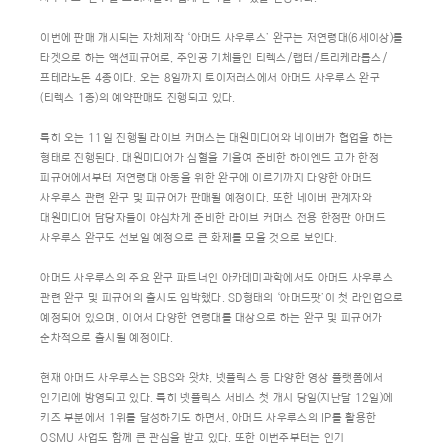
이번에 판매 개시되는 자체제작 ‘아머드 사우루스’ 완구는 저연령대(6세이상)를
타겟으로 하는 액션피규어로, 주인공 기체들인 티렉스/랩터/트리케라톱스/
프테라노돈 4종이다. 오는 8일까지 토이저러스에서 아머드 사우루스 완구
(티렉스 1종)의 예약판매도 진행되고 있다.
특히 오는 11일 진행될 라이브 커머스는 대원미디어와 네이버가 협업을 하는
형태로 진행된다. 대원미디어가 심혈을 기울여 준비한 하이엔드 고가 한정
피규어에서부터 저연령대 아동을 위한 완구에 이르기까지 다양한 아머드
사우루스 관련 완구 및 피규어가 판매될 예정이다. 또한 네이버 관계자와
대원미디어 담당자들이 야심차게 준비한 라이브 커머스 전용 한정판 아머드
사우루스 완구도 선보일 예정으로 큰 화제를 모을 것으로 보인다.
아머드 사우루스의 주요 완구 파트너인 아카데미과학에서도 아머드 사우루스
관련 완구 및 피규어의 출시도 임박했다. SD형태의 ‘아머드팟’이 첫 라인업으로
예정되어 있으며, 이어서 다양한 연령대를 대상으로 하는 완구 및 피규어가
순차적으로 출시될 예정이다.
현재 아머드 사우루스는 SBS와 왓챠, 넷플릭스 등 다양한 영상 플랫폼에서
인기리에 방영되고 있다. 특히 넷플릭스 서비스 첫 개시 당일(지난달 12일)에
키즈 부분에서 1위를 달성하기도 하면서, 아머드 사우루스의 IP를 활용한
OSMU 사업도 함께 큰 관심을 받고 있다. 또한 이번주부터는 인기