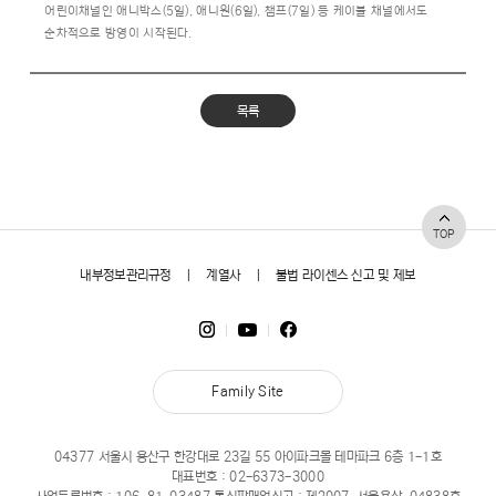
어린이채널인 애니박스(5일), 애니원(6일), 챔프(7일) 등 케이블 채널에서도
순차적으로 방영이 시작된다.
목록
TOP
내부정보관리규정
|
계열사
|
불법 라이센스 신고 및 제보
Family Site
04377 서울시 용산구 한강대로 23길 55 아이파크몰 테마파크 6층 1-1호
대표번호 :
02-6373-3000