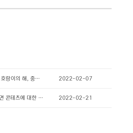
대원미디어, ‘무직타이거’로 중국 대표 플랫폼 기업 ‘알리바바’ 마음 사로잡다! … 임인년 호랑이의 해, 중국의 핵심 키워드는 ‘무직타이거’
2022-02-07
대원미디어, 2022년 온기 연결 영업이익 125.5억 원으로 전년동기比 73.6%↑ “비대면 콘테츠에 대한 수요 증가로 방송, 출판, 콘텐츠 사업 커져간다”
2022-02-21