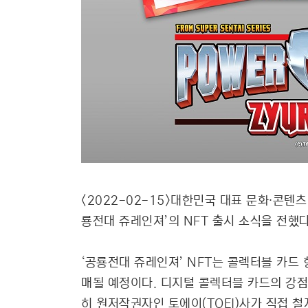
<2022-02-15>대한민국 대표 문화∙콘텐
룡전대 쥬레인져’의 NFT 출시 소식을 전했다
‘공룡전대 쥬레인져’ NFT는 콜렉터블 카드 형태
매될 예정이다. 디지털 콜렉터블 카드의 강
히 원저작권자인 토에이(TOEI)사가 직접 