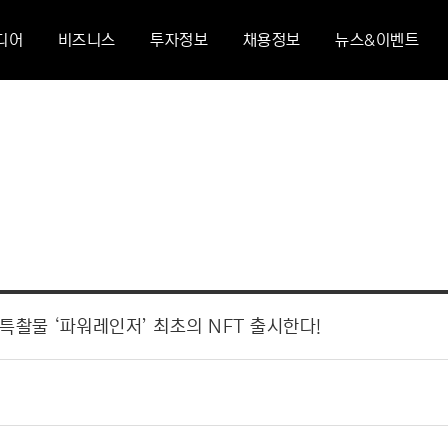
디어
비즈니스
투자정보
채용정보
뉴스&이벤트
특촬물 ‘파워레인저’ 최초의 NFT 출시한다!