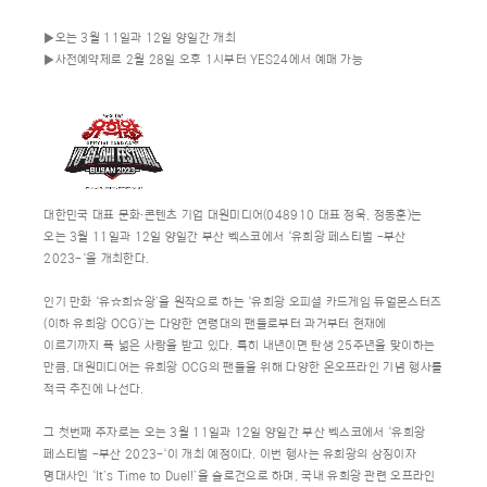
▶오는 3월 11일과 12일 양일간 개최
▶사전예약제로 2월 28일 오후 1시부터 YES24에서 예매 가능
대한민국 대표 문화∙콘텐츠 기업 대원미디어(048910 대표 정욱, 정동훈)는
오는 3월 11일과 12일 양일간 부산 벡스코에서 ‘유희왕 페스티벌 -부산
2023-‘을 개최한다.
인기 만화 ‘유☆희☆왕’을 원작으로 하는 ‘유희왕 오피셜 카드게임 듀얼몬스터즈
(이하 유희왕 OCG)’는 다양한 연령대의 팬들로부터 과거부터 현재에
이르기까지 폭 넓은 사랑을 받고 있다. 특히 내년이면 탄생 25주년을 맞이하는
만큼, 대원미디어는 유희왕 OCG의 팬들을 위해 다양한 온오프라인 기념 행사를
적극 추진에 나선다.
그 첫번째 주자로는 오는 3월 11일과 12일 양일간 부산 벡스코에서 ‘유희왕
페스티벌 -부산 2023-‘이 개최 예정이다. 이번 행사는 유희왕의 상징이자
명대사인 ‘It’s Time to Duel!’을 슬로건으로 하며, 국내 유희왕 관련 오프라인