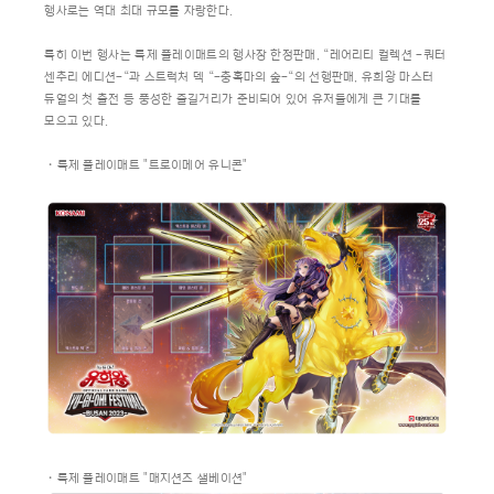
행사로는 역대 최대 규모를 자랑한다.
특히 이번 행사는 특제 플레이매트의 행사장 한정판매, “레어리티 컬렉션 -쿼터
센추리 에디션-“과 스트럭처 덱 “-충혹마의 숲-“의 선행판매, 유희왕 마스터
듀얼의 첫 출전 등 풍성한 즐길거리가 준비되어 있어 유저들에게 큰 기대를
모으고 있다.
・특제 플레이매트 "트로이메어 유니콘"
・특제 플레이매트 "매지션즈 샐베이션"