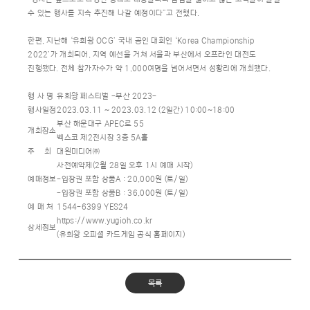
수 있는 행사를 지속 추진해 나갈 예정이다”고 전했다.
한편, 지난해 ‘유희왕 OCG’ 국내 공인 대회인 ‘Korea Championship
2022’가 개최되어, 지역 예선을 거쳐 서울과 부산에서 오프라인 대전도
진행됐다. 전체 참가자수가 약 1,000여명을 넘어서면서 성황리에 개최됐다.
행 사 명
유희왕 페스티벌 -부산 2023-
행사일정
2023.03.11 ~ 2023.03.12 (2일간) 10:00~18:00
부산 해운대구 APEC로 55
개최장소
벡스코 제2전시장 3층 5A홀
주 최
대원미디어㈜
사전예약제(2월 28일 오후 1시 예매 시작)
예매정보
-입장권 포함 상품A : 20,000원 (토/일)
-입장권 포함 상품B : 36,000원 (토/일)
예 매 처
1544-6399 YES24
https://www.yugioh.co.kr
상세정보
(유희왕 오피셜 카드게임 공식 홈페이지)
목록