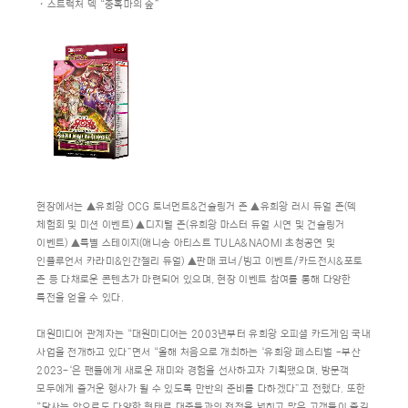
・스트럭처 덱 “충혹마의 숲”
현장에서는 ▲유희왕 OCG 토너먼트&건슬링거 존 ▲유희왕 러시 듀얼 존(덱
체험회 및 미션 이벤트) ▲디지털 존(유희왕 마스터 듀얼 시연 및 건슬링거
이벤트) ▲특별 스테이지(애니송 아티스트 TULA&NAOMI 초청공연 및
인플루언서 카라미&인간젤리 듀얼) ▲판매 코너/빙고 이벤트/카드전시&포토
존 등 다채로운 콘텐츠가 마련되어 있으며, 현장 이벤트 참여를 통해 다양한
특전을 얻을 수 있다.
대원미디어 관계자는 “대원미디어는 2003년부터 유희왕 오피셜 카드게임 국내
사업을 전개하고 있다”면서 “올해 처음으로 개최하는 ‘유희왕 페스티벌 -부산
2023-‘은 팬들에게 새로운 재미와 경험을 선사하고자 기획됐으며, 방문객
모두에게 즐거운 행사가 될 수 있도록 만반의 준비를 다하겠다”고 전했다. 또한
“당사는 앞으로도 다양한 형태로 대중들과의 접점을 넓히고 많은 고객들이 즐길