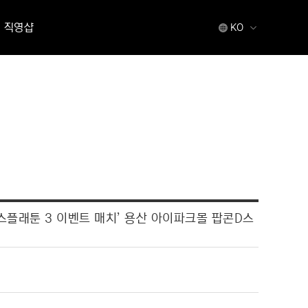
직영샵
KO
 ‘스플래툰 3 이벤트 매치’ 용산 아이파크몰 팝콘D스