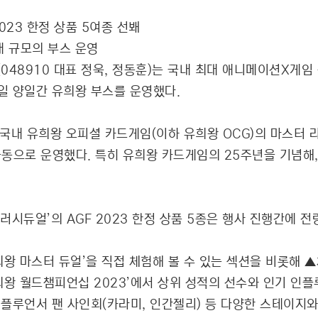
023 한정 상품 5여종 선봬
대 규모의 부스 운영
910 대표 정욱, 정동훈)는 국내 최대 애니메이션X게임 축제인 '
 3일 양일간 유희왕 부스를 운영했다.
국내 유희왕 오피셜 카드게임(이하 유희왕 OCG)의 마스터 라이
나미)가 공동으로 운영했다. 특히 유희왕 카드게임의 25주년을 기
러시듀얼’의 AGF 2023 한정 상품 5종은 행사 진행간에 전
희왕 마스터 듀얼’을 직접 체험해 볼 수 있는 섹션을 비롯해
희왕 월드챔피언십 2023’에서 상위 성적의 선수와 인기 인플
 인플루언서 팬 사인회(카라미, 인간젤리) 등 다양한 스테이지