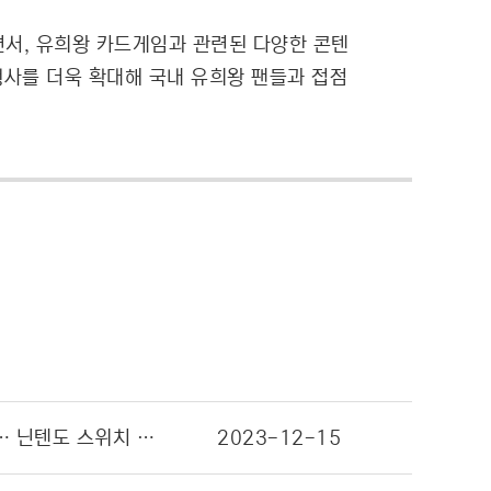
면서, 유희왕 카드게임과 관련된 다양한 콘텐
행사를 더욱 확대해 국내 유희왕 팬들과 접점
대원미디어, 글로벌 50만장 흥행 기록한 ‘짱구는 못말려’ 시리즈의 최신작 발매일 확정!… 닌텐도 스위치 소프트웨어 ‘짱구는 못말려! 『탄광마을의 흰둥이』’ 내년 5월 2일 출시
2023-12-15