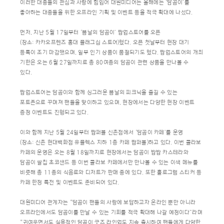
이러한 대중들의 관심과 사랑에 힘입어 대원미디어는 올해에는 ‘담곰이’를
좋아하는 대중들을 위한 오프라인 기획 및 이벤트 등을 적극 확대에 나섰다.
먼저, 지난 5월 17일부터 ‘봄날의 담곰이’ 팝업스토어를 오픈
(장소: 카카오프렌즈 홍대 플래그십 스토어)했다. 오픈 첫날부터 현장 대기
등록이 조기 마감됐으며, 일부 인기 상품이 품절되기도 했다. 팝업스토어의 개최
기한은 오는 6월 27일까지로 총 80여종의 담곰이 관련 상품을 만나볼 수
있다.
팝업스토어는 담곰이와 함께 싱그러운 봄날의 피크닉을 즐길 수 있는
포토존으로 꾸며져 팬들을 맞이하고 있으며, 현장에서는 다양한 현장 이벤트
증정 이벤트도 진행되고 있다.
이와 함께 지난 5월 24일부터 팝퍼블 신촌점에서 ‘담곰이 카페’를 운영
(장소: 신촌 현대백화점 유플렉스 지하 1층 카페 팝퍼블)하고 있다. 이번 콜라보
카페의 운영은 오는 8월 18일까지로 현장에서는 담곰이 밥밥 카스테라와
담곰이 쌀칩 초코샌드 등 이번 콜라보 카페에서만 만나볼 수 있는 이색 메뉴를
비롯해 총 11종의 식음료와 디저트가 판매 중에 있다. 또한 홀로그램 스티커 등
카페 한정 특전 및 이벤트도 준비되어 있다.
대원미디어 관계자는 “담곰이 팬들의 사랑에 보답하고자 온라인 뿐만 아니라
오프라인에서도 담곰이를 만날 수 있는 기회를 적극 확대해 나갈 예정이다”라며
“귀여우면서도 실용적인 담곰이 굿즈 라인업도 지속 출시하여 팬들에게 다양한