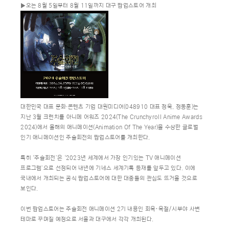
▶오는 8월 5일부터 8월 11일까지 대구 팝업스토어 개최
대한민국 대표 문화∙콘텐츠 기업 대원미디어(048910 대표 정욱, 정동훈)는
지난 3월 크런치롤 아니메 어워즈 2024(The Crunchyroll Anime Awards
2024)에서 올해의 애니메이션(Animation Of The Year)을 수상한 글로벌
인기 애니메이션인 주술회전의 팝업스토어를 개최한다.
특히 ‘주술회전’은 ‘2023년 세계에서 가장 인기있는 TV 애니메이션
프로그램’으로 선정되어 내년에 기네스 세계기록 등재를 앞두고 있다. 이에
국내에서 개최되는 공식 팝업스토어에 대한 대중들의 관심도 뜨거울 것으로
보인다.
이번 팝업스토어는 주술회전 애니메이션 2기 내용인 회옥·옥절/시부야 사변
테마로 꾸며질 예정으로 서울과 대구에서 각각 개최된다.