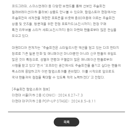
코드그라피, 스미스앤레더 등 다양한 브랜드를 통해 선보인 주술회전
컬래버레이션(이하 콜라보) 상품도 만나볼 수 있으며, 팝업스토어 현장에서는
주술회전의 세계관을 재현한 포토존을 비롯해 총80여종에 이르는 주술회전
상품 및 굿즈들, 방문객을 위한 한정 포토카드(소진시까지), 현장 구매
특전 리무버블 스티커 세트(소진시까지) 등이 마련돼 팬들로부터 많은 관심을
모으고 있다.
대원미디어 관계자는 “주술회전은 스타일리시한 액션을 담고 있는 다크 판타지
장르로 기존 일본 만화 및 애니메이션 마니아뿐만 아니라 신규 팬들의 유입도
많은 것이 특징으로, 성별과 연령대 구별없이 많은 애니메이션 팬들로부터
사랑을 받고 있다”면서 ”오프라인 공간에서도 주술회전을 즐기고 싶다는 팬들의
목소리에 응답하고자 이번 팝업스토어를 준비했다. 이를 시작으로 앞으로도
국내 팬들과의 접점을 확대할 수 있도록 적극 노력하겠다”고 전했다.
[주술회전 팝업스토어 정보]
더현대 서울(지하 2층 ICONIC) : 2024.6.27~7.3
더현대 대구(지하 2층 POP-UP STAGE) : 2024.8.5~8.11
목록