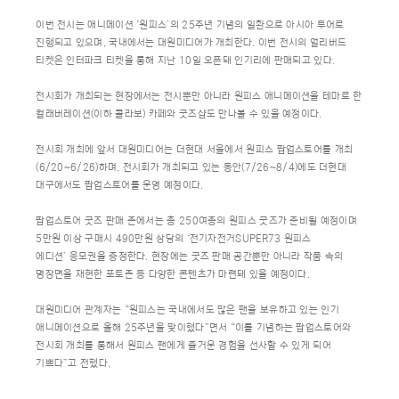
이번 전시는 애니메이션 ‘원피스’의 25주년 기념의 일환으로 아시아 투어로
진행되고 있으며, 국내에서는 대원미디어가 개최한다. 이번 전시의 얼리버드
티켓은 인터파크 티켓을 통해 지난 10일 오픈돼 인기리에 판매되고 있다.
전시회가 개최되는 현장에서는 전시뿐만 아니라 원피스 애니메이션을 테마로 한
컬래버레이션(이하 콜라보) 카페와 굿즈샵도 만나볼 수 있을 예정이다.
전시회 개최에 앞서 대원미디어는 더현대 서울에서 원피스 팝업스토어를 개최
(6/20~6/26)하며, 전시회가 개최되고 있는 동안(7/26~8/4)에도 더현대
대구에서도 팝업스토어를 운영 예정이다.
팝업스토어 굿즈 판매 존에서는 총 250여종의 원피스 굿즈가 준비될 예정이며
5만원 이상 구매시 490만원 상당의 ‘전기자전거SUPER73 원피스
에디션’ 응모권을 증정한다. 현장에는 굿즈 판매 공간뿐만 아니라 작품 속의
명장면을 재현한 포토존 등 다양한 콘텐츠가 마련돼 있을 예정이다.
대원미디어 관계자는 “원피스는 국내에서도 많은 팬을 보유하고 있는 인기
애니메이션으로 올해 25주년을 맞이했다”면서 “이를 기념하는 팝업스토어와
전시회 개최를 통해서 원피스 팬에게 즐거운 경험을 선사할 수 있게 되어
기쁘다”고 전했다.