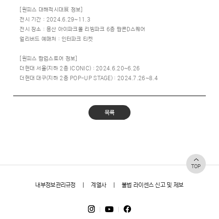
[원피스 대해적시대展 정보]
전시 기간 : 2024.6.29~11.3
전시 장소 : 용산 아이파크몰 리빙파크 6층 팝콘D스퀘어
얼리버드 예매처 : 인터파크 티켓
[원피스 팝업스토어 정보]
더현대 서울(지하 2층 ICONIC) : 2024.6.20~6.26
더현대 대구(지하 2층 POP-UP STAGE) : 2024.7.26~8.4
목록
TOP
내부정보관리규정
|
계열사
|
불법 라이센스 신고 및 제보