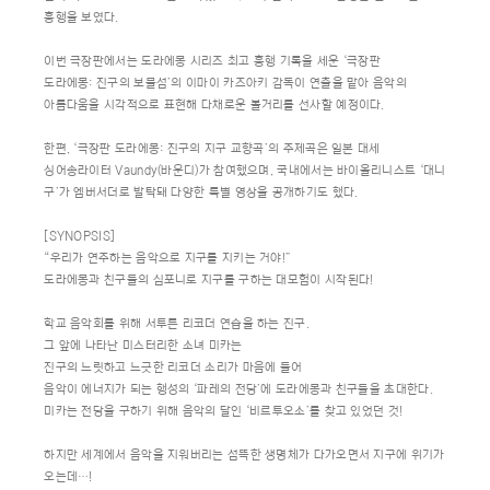
흥행을 보였다.
이번 극장판에서는 도라에몽 시리즈 최고 흥행 기록을 세운 ‘극장판
도라에몽: 진구의 보물섬’의 이마이 카즈아키 감독이 연출을 맡아 음악의
아름다움을 시각적으로 표현해 다채로운 볼거리를 선사할 예정이다.
한편, ‘극장판 도라에몽: 진구의 지구 교향곡’의 주제곡은 일본 대세
싱어송라이터 Vaundy(바운디)가 참여했으며, 국내에서는 바이올리니스트 ‘대니
구’가 엠버서더로 발탁돼 다양한 특별 영상을 공개하기도 했다.
[SYNOPSIS]
“우리가 연주하는 음악으로 지구를 지키는 거야!”
도라에몽과 친구들의 심포니로 지구를 구하는 대모험이 시작된다!
학교 음악회를 위해 서투른 리코더 연습을 하는 진구.
그 앞에 나타난 미스터리한 소녀 미카는
진구의 느릿하고 느긋한 리코더 소리가 마음에 들어
음악이 에너지가 되는 행성의 ‘파레의 전당’에 도라에몽과 친구들을 초대한다.
미카는 전당을 구하기 위해 음악의 달인 ‘비르투오소’를 찾고 있었던 것!
하지만 세계에서 음악을 지워버리는 섬뜩한 생명체가 다가오면서 지구에 위기가
오는데…!