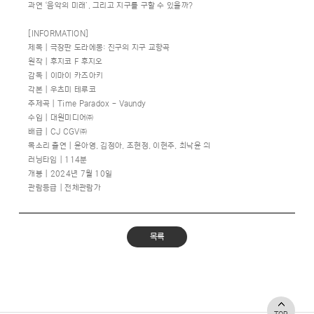
과연 ‘음악의 미래’, 그리고 지구를 구할 수 있을까?
[INFORMATION]
제목 | 극장판 도라에몽: 진구의 지구 교향곡
원작 | 후지코 F 후지오
감독 | 이마이 카즈아키
각본 | 우츠미 테루코
주제곡 | Time Paradox - Vaundy
수입 | 대원미디어㈜
배급 | CJ CGV㈜
목소리 출연 | 윤아영, 김정아, 조현정, 이현주, 최낙윤 외
러닝타임 | 114분
개봉 | 2024년 7월 10일
관람등급 | 전체관람가
목록