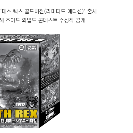
‘데스 렉스 골드버전(리미티드 에디션)’ 출시
통해 조이드 와일드 콘테스트 수상작 공개