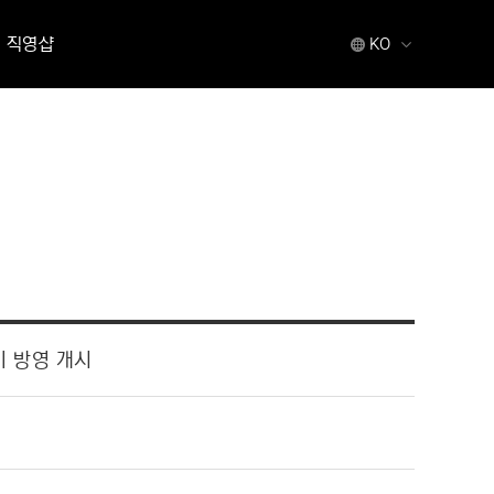
직영샵
KO
기 방영 개시