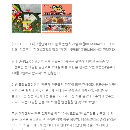
<2021-09-14>대한민국 대표 문화∙콘텐츠 기업 대원미디어(048910 대표
정욱, 정동훈)는 현대백화점과 함께 ‘짱구는 못말려’ 콜라보레이션을 진행한다.
현대 U-PLEX 신촌점의 주요 스팟들이 ‘짱구는 못말려’ 테마로 포토존 및
이벤트존 등 다양한 공간으로 꾸며질 예정이다. 본 행사는 오는 9월 24일부터
10월 3일까지 한시적으로 진행된다.
이번 콜라보레이션은 ‘짱구와 친구들의 우정’이 메인 컨셉이다. 방문하는 누구나
떡잎 마을 방범대 제 6의 멤버가 된다라는 설정으로 기획되어, 색다른 핫
플레이스를 찾는 MZ세대는 물론이거니와 어린 시절 짱구와의 추억과 향수를
가지고 있는 다양한 연령대에서 많은 발걸음을 할 것으로 보인다.
특히 현장에서는 짱구 디자인을 입힌 ‘DNA 모터스’의 스쿠터를 비롯해 ‘삼양
짱구’ 스낵을 모티브로 한 한정판 삼양 짱구 파우치, 베스트셀러로 널리 알려진
‘스파오’의 짱구 파마자 등 여태까지 만나보지 못했던 이색 콜라보레이션