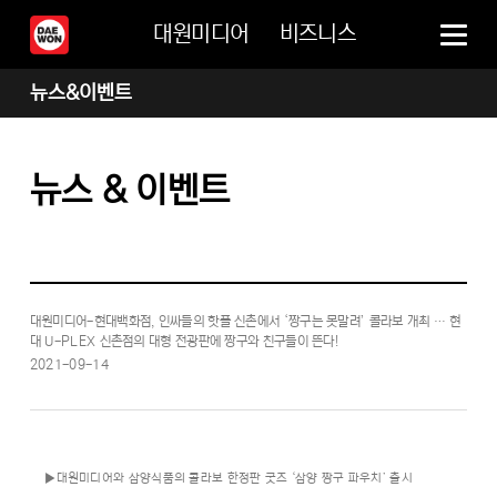
대원미디어
비즈니스
뉴스&이벤트
뉴스 & 이벤트
대원미디어-현대백화점, 인싸들의 핫플 신촌에서 ‘짱구는 못말려’ 콜라보 개최 … 현
대 U-PLEX 신촌점의 대형 전광판에 짱구와 친구들이 뜬다!
2021-09-14
▶대원미디어와 삼양식품의 콜라보 한정판 굿즈 ‘삼양 짱구 파우치’ 출시