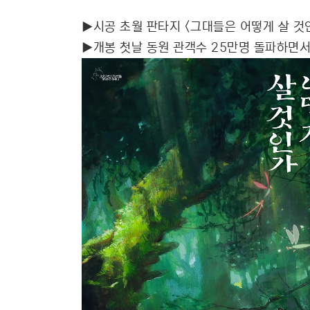
▶시공 초월 판타지 <그대들은 어떻게 살 것인
▶개봉 첫날 동원 관객수 25만명 돌파하면서