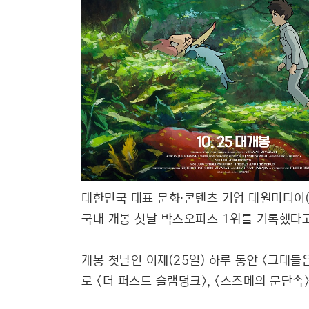
대한민국 대표 문화∙콘텐츠 기업 대원미디어(0
국내 개봉 첫날 박스오피스 1위를 기록했다고
개봉 첫날인 어제(25일) 하루 동안 <그대
로 <더 퍼스트 슬램덩크>, <스즈메의 문단속