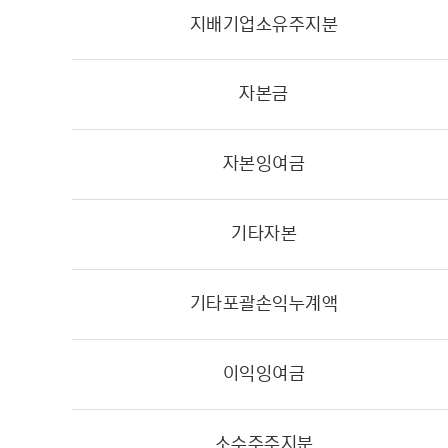
지배기업소유주지분
자본금
자본잉여금
기타자본
기타포괄손익누계액
이익잉여금
소수주주지분