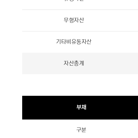
무형자산
기타비유동자산
자산총계
부채
구분