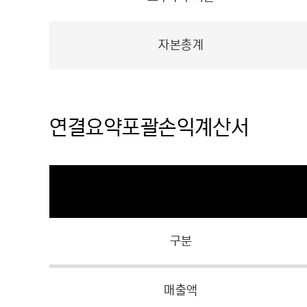
자본총계
연결요약포괄손익계산서
구분
매출액