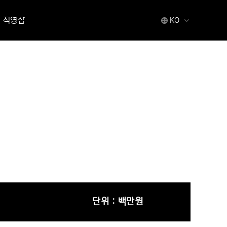
직영샵
KO
단위 : 백만원