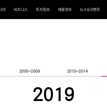
.
,
4
디어
비즈니스
투자정보
채용정보
뉴스&이벤트
-
,
.
5
+
.
-
6
0
-
+
7
1
+
0
8
2000~2009
2010~2014
2
0
1
9