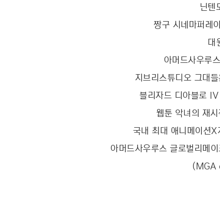
닌텐
짱구 시네마퍼레이
대
아머드사우루스 
지브리스튜디오 그대들은
블리자드 디아블로 IV
웹툰 악녀의 재시
국내 최대 애니메이션X게
아머드사우루스 글로벌리메이크
(MGA 