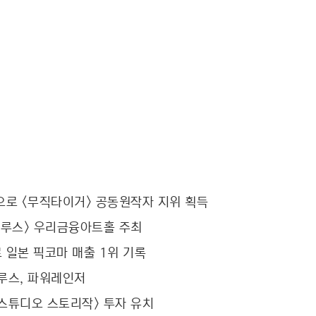
로 <무직타이거> 공동원작자 지위 획득
우루스> 우리금융아트홀 주최
 일본 픽코마 매출 1위 기록
우루스, 파워레인저
<스튜디오 스토리작> 투자 유치