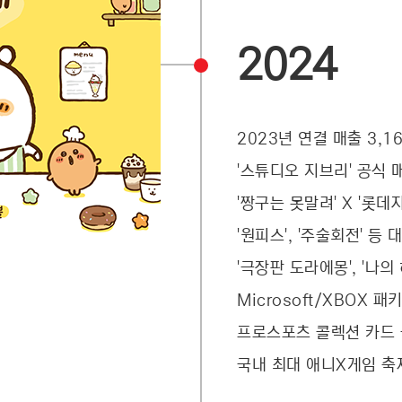
2024
2023년 연결 매출 3,1
'스튜디오 지브리' 공식 
'짱구는 못말려' X '롯
'원피스', '주술회전' 등
'극장판 도라에몽', '나
Microsoft/XBOX 
프로스포츠 콜렉션 카드 공
국내 최대 애니X게임 축제 