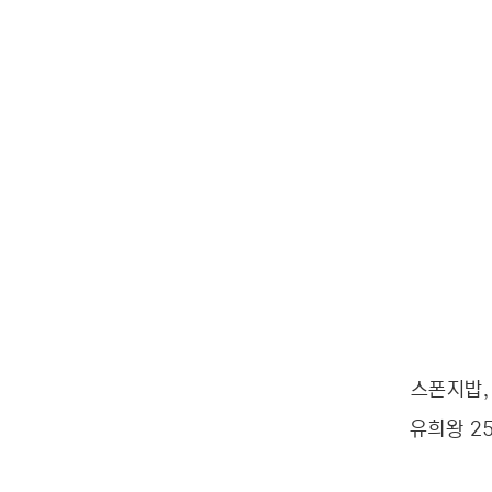
스폰지밥,
유희왕 2