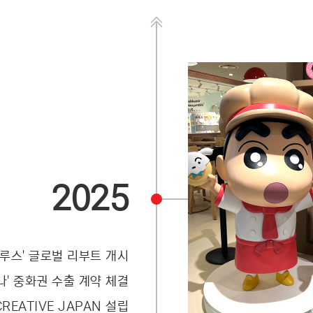
3
1
2
4
2
3
5
3
4
6
4
5
2025
7
5
6
8
6
7
루스' 글로벌 리부트 개시
나' 중화권 수출 계약 체결
EATIVE JAPAN 설립