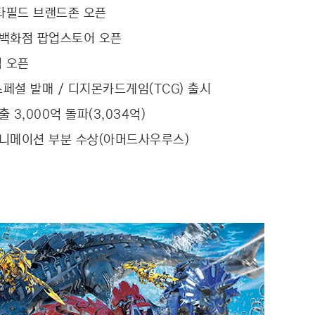
타필드 브랜드존 오픈
 백화점 팝업스토어 오픈
 오픈
페셜 발매 / 디지몬카드게임(TCG) 출시
3,000억 돌파(3,034억)
애니메이션 부분 수상(아머드사우루스)