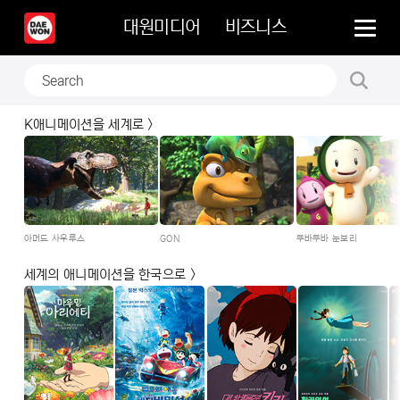
대원미디어
비즈니스
K애니메이션을 세계로 >
아머드 사우루스
GON
뚜바뚜바 눈보리
세계의 애니메이션을 한국으로 >