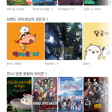
마루 밑 아리에티
극장판 도라에몽: 신 진구의 해저비밀성
마녀배달부 키키
천공의 성 라퓨타
브랜드 라이센싱의 모든것 >
짱구는 못말려
주술회전 2기
담곰이
전시/공연 문화의 아이콘 >