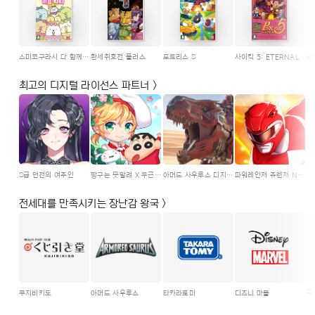
스미코구라시 다 함께 리듬파티
환세취호전 플러스
포트리스 S
사이킥 5: ETERNAL
최고의 디지털 라이선스 파트너 >
S급 던전의 여주인
짱구는 못말려 X 두근두근 레스토랑
아머드 사우루스 디지털컬렉터블스
파워레인저 쥬렌저 NFT 카드
전세대를 만족시키는 장난감 왕국 >
쿠지비키도
아머드 사우루스
타카라토미
디즈니 마블
굿