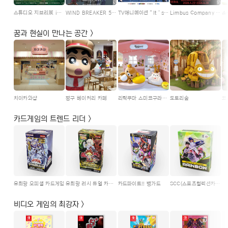
스튜디오 지브리展 in Jeju
WIND BREAKER 5th ANNIVERSARY EXHIBITION
TV애니메이션＂It＇s MyGO!!!!! X Ave Mujica＂합동기획전
Limbus Company -지옥편- EXHIBITION
꿈과 현실이 만나는 공간 >
치이카와샵
짱구 베이커리 카페
리락쿠마 스미코구라시 플러스 by San-X
도토리숲
코
카드게임의 트렌드 리더 >
유희왕 오피셜 카드게임
유희왕 러시 듀얼 카드게임
카드파이트!! 뱅가드
SCC(스포츠컬렉션카드)
비디오 게임의 최강자 >