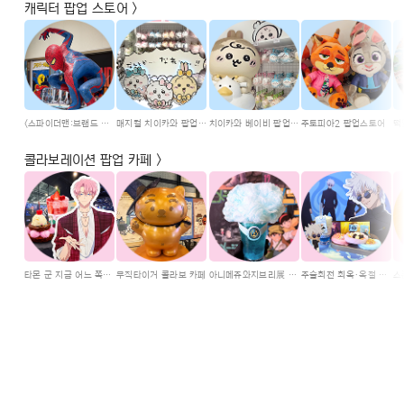
캐릭터 팝업 스토어 >
<스파이더맨:브랜드 뉴 데이> 개봉 기념 마블 컬렉션 팝업
매지컬 치이카와 팝업스토어
치이카와 베이비 팝업스토어
주토피아2 팝업스토어
콜라보레이션 팝업 카페 >
타몬 군 지금 어느 쪽?! 콜라보 카페
무직타이거 콜라보 카페
아니메쥬와지브리展 콜라보 카페
주술회전 회옥·옥절 콜라보 카페
스