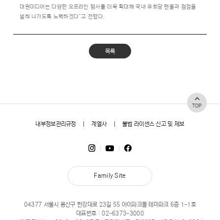
대원미디어는 다양한 오프라인 행사를 더욱 확대해 국내 유희왕 팬들과 접점을
넓혀 나가도록 노력하겠다”고 전했다.
목록
TOP
내부정보관리규정
|
계열사
|
불법 라이센스 신고 및 제보
Family Site
04377 서울시 용산구 한강대로 23길 55 아이파크몰 테마파크 6층 1-1호
대표번호 :
02-6373-3000