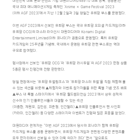
대한민국 대표 문화∙콘텐츠 기업 대원미디어(048910 대표 정욱, 정동훈)는
국내 최대 애니메이션X게임 축제인 'Anime × Game Festival 2023
(이하 AGF 2023)'에서 지난 12월 2일과 3일 양일간 유희왕 부스를 운영했다.
이번 AGF 2023에서 선보인 유희왕 부스는 국내 유희왕 오피셜 카드게임(이하
유희왕 OCG)의 마스터 라이선시 대원미디어와 Konami Digital
Entertainment Limited(이하 코나미)가 공동으로 운영했다. 특히 유희왕
카드게임의 25주년을 기념해, 국내에서 운영된 유희왕 관련 부스로는 역대
규모로 참여했다.
행사장에서 선보인 ‘유희왕 OCG’와 ‘유희왕 러시듀얼’의 AGF 2023 한정 상품
5종은 행사 진행간에 전량 완판됐다.
당일 현장에서는 ‘유희왕 듀얼링크스’와 ‘유희왕 마스터 듀얼’을 직접 체험해 볼
수 있는 섹션을 비롯해 ▲체험자와 이벤트 참가자들을 위한 특별 기념 굿즈 배포
▲부스 내 특별 스테이지에서 ‘유희왕 월드챔피언십 2023’에서 상위 성적의
선수와 인기 인플루언서들과 대결할 수 있는 섹션
(이종환, 제원모, 김민성, 최준형, 인간젤리) ▲유희왕 인플루언서 팬 사인회
(카라미, 인간젤리) 등 다양한 스테이지와 이벤트가 진행돼 많은 호응을 얻었다.
대원미디어 관계자는 “이번 AGF 2023에서 당사와 코나미가 함께 유희왕
카드게임 부스를 공동 운영하면서, 유희왕 카드게임과 관련된 다양한 콘텐츠를
모두 한자리에서 선보일 수 있어 더욱 의미가 크다”면서 “앞으로도