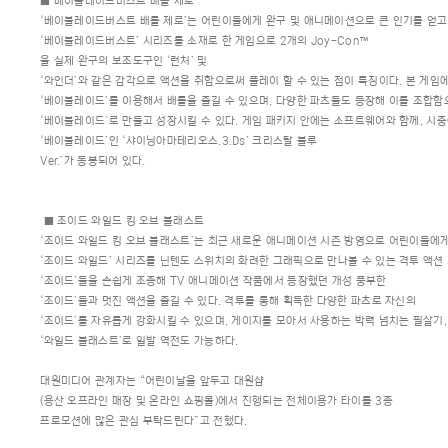
■ 베이블레이드버스트 배틀 제로
‘베이블레이드버스트 배틀 제로’는 어린이들에게 완구 및 애니메이션으로 큰 인기를 얻고
‘베이블레이드버스트’ 시리즈를 소재로 한 게임으로 2개의 Joy-Con™
을 실제 완구의 보조도구인 ‘런처’ 및
‘와인더’와 같은 감각으로 액션을 취함으로써 플레이 할 수 있는 점이 특징이다. 본 게
‘베이블레이드’를 이용해서 배틀을 즐길 수 있으며, 다양한 파츠들도 등장해 이를 조합
‘베이블레이드’로 만들고 성장시킬 수 있다. 게임 패키지 안에는 소프트웨어와 함께, 시중
‘베이블레이드’인 ‘샤이닝아마테리오스.3.Ds’ 크리스탈 블루
Ver.’가 동봉되어 있다.
■ 조이드 와일드 킹 오브 블래스트
‘조이드 와일드 킹 오브 블래스트’는 최근 새로운 애니메이션 시즌 방영으로 어린이들에게
‘조이드 와일드’ 시리즈를 닌텐도 스위치의 화려한 그래픽으로 만나볼 수 있는 격투 액션
‘조이드’들을 손쉽게 조종해 TV 애니메이션 작품에서 등장했던 개성 풍부한
‘조이드’들과 멋진 액션을 즐길 수 있다. 격투를 통해 획득한 다양한 파츠로 자신의
‘조이드’를 자유롭게 강화시킬 수 있으며, 게이지를 모아서 사용하는 박력 넘치는 필살기,
‘와일드 블래스트’로 일발 역전도 가능하다.
대원미디어 관계자는 “어린이날을 앞두고 대원샵
(용산 오프라인 매장 및 온라인 쇼핑몰)에서 진행되는 전체이용가 타이틀 3종
프로모션에 많은 관심 부탁드린다”고 전했다.