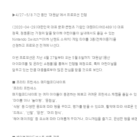
▶4/27~5/8 기간 동안 ‘대원샵’에서 프로모션 진행
<2020-04-29>대한민국 대표 문화∙콘텐츠 기업인 대원미디어(048910 대표
정욱, 정동훈)는 가정의 달을 맞이해 어린이들이 실내에서도 즐길 수 있는
Nintendo Switch™(이하 닌텐도 스위치) 게임 타이틀 3종(전체이용가)을
선정하고 프로모션 전개에 나선다.
이번 프로모션은 지난 4월 27일부터 오는 5월 8일까지 ‘대원샵’(용산
아이파크몰 및 온라인 쇼핑몰)을 통해서 진행될 예정으로, 특히 어린이날을
앞두고 있는 만큼 대중들로부터 많은 관심을 받을 것으로 보인다.
■ 프리티 프린세스 매지컬코디네이트
‘프리티 프린세스
매지컬코디네이트’는 여자 아이들이 동경하는 예쁘고 귀여운 프린세스 체험을 즐길 수 있
‘마이룸’이나 ‘놀이방’, ‘응접실’,
‘식당’ 등 다양한 용도에 따라 방을 꾸미고, 평가를 받을 수 있으며, 활약에 따라 새로
‘드레스’, ‘신발’, ‘왕관’, ‘머리 장식’,
‘헤어 메이크업’ 등 요소에 따라 다채롭게 꾸미거나, 미니게임을 즐기고, 완성한 방을 