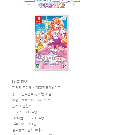
【상품 정보】
프리티 프린세스 매지컬코디네이트
장르：반짝반짝 공주님 체험
기종：Nintendo Switch™
플레이 인원수：
-TV모드 /1~4명
-테이블 모드 / 1~4명
-휴대 모드 / 1명
심의정보：전체 이용가