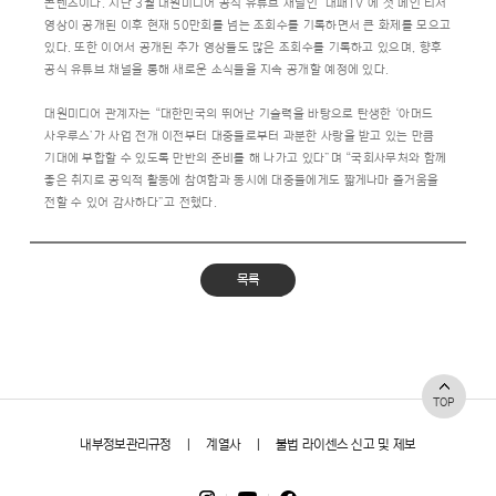
콘텐츠이다. 지난 3월 대원미디어 공식 유튜브 채널인 ‘대패TV’에 첫 메인 티저
영상이 공개된 이후 현재 50만회를 넘는 조회수를 기록하면서 큰 화제를 모으고
있다. 또한 이어서 공개된 추가 영상들도 많은 조회수를 기록하고 있으며, 향후
공식 유튜브 채널을 통해 새로운 소식들을 지속 공개할 예정에 있다.
대원미디어 관계자는 “대한민국의 뛰어난 기술력을 바탕으로 탄생한 ‘아머드
사우루스’가 사업 전개 이전부터 대중들로부터 과분한 사랑을 받고 있는 만큼
기대에 부합할 수 있도록 만반의 준비를 해 나가고 있다”며 “국회사무처와 함께
좋은 취지로 공익적 활동에 참여함과 동시에 대중들에게도 짧게나마 즐거움을
전할 수 있어 감사하다”고 전했다.
목록
TOP
내부정보관리규정
|
계열사
|
불법 라이센스 신고 및 제보