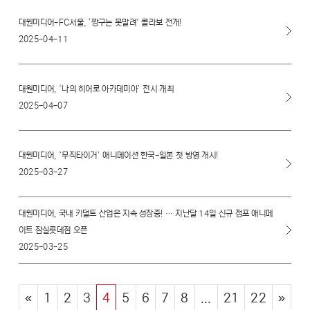
대원미디어-FC서울, ‘짱구는 못말려’ 콜라보 전개!
2025-04-11
대원미디어, ‘나의 히어로 아카데미아’ 전시 개최
2025-04-07
대원미디어, ‘무직타이거’ 애니메이션 한국-일본 첫 방영 개시!
2025-03-27
대원미디어, 국내 키덜트 산업은 지속 성장중! … 지난달 14일 신규 점포 애니메
이트 잠실롯데점 오픈
2025-03-25
«
1
2
3
4
5
6
7
8
...
21
22
»