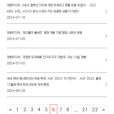
대원미디어, 스포츠 컬렉션 카드에 대한 프로리그 팬들 반응 뜨겁다! …SCC
KBO, KBL, KOVO 공식 스포츠 카드 대중화 성큼 다가왔다
2024-07-10
대원미디어, ‘데드풀과 울버린’ 영화 개봉 기념 팝업 스토어 운영
2024-07-09
대원미디어, ‘극장판 도라에몽 진구의 지구 교향곡’ 오는 10일 개봉!
2024-07-05
국내 최대 애니메이션X게임 축제 ‘AGF 2024’ 더 커진다!… AGF 2024, 올해
12월에 역대 최대 규모로 개최 확정
2024-06-28
«
1
2
3
4
5
6
7
8
...
21
22
»