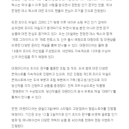
렉스는 국내 출시 이후 많은 사랑을 받으면서 완판된 인기 완구인 만큼, 국내
한정판 데스 렉스에 대한 조이드 팬들의 관심이 뜨거울 것으로 전망된다.
또한 조이드 와일드 ZERO 2기 방영 이후 네이버 쇼핑 주간 인기 검색어
상위권에 조이드 와일드가 등재되기도 하면서 방송 뿐만 아니라 관련 완구
상품에 대한 관심도 증가하고 있다. 오는 26일에는 한정판 데스 렉스와 함께
‘제로 그라이지스’와 ‘제로 판토스’도 신규 출시 예정으로 대형마트 및 대원샵을
비롯한 다양한 온라인 채널을 통해 만나볼 수 있다. 대원미디어는 올해 총
18종의 조이드 라인업을 구성했으며, 내년에도 지속적으로 10여종 이상의
신규 라인업을 추가 예정에 있다.
대원미디어는 조이드 완구를 활용한 조립 및 개조, 도색 등에 대한 다양한
콘테스트를 지속적으로 진행하고 있으며, 최근 진행된 제2회 조이드 와일드
콘테스트에서는 도색 부문과 조립 부문에서 가족/중고생/성인으로 각각
당선작을 각각 선정하고 상품을 증정했다. 전체 최우수상으로는 작품명
‘환영준비’가 수상했으며, 당선작들은 대원미디어 공식 유튜브 채널 ‘대패TV’를
통해서 만나볼 수 있다.
한편, 대원미디어는 금일(23일)부터 스타필드 고양점에서 팝업스토어를 진행할
예정이다. 기간은 오는 12월 3일까지로 인기 조이드 완구를 비롯해 글로벌 인기
영화 및 애니메이션의 다양한 캐릭터 상품 총 400여종 판매와 현장 이벤트가
진행된다.