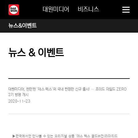
대원미디어
비즈니스
뉴스&이벤트
뉴스 & 이벤트
대원미디어, 완판된 ‘데스 렉스’의 국내 한정판 신규 출시! … 조이드 와일드 ZERO
2기 방영 개시
2020-11-23
▶한국에서만 만나볼 수 있는 오리지널 상품 ‘데스 렉스 골드버전(리미티드