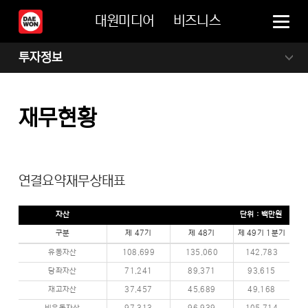
대원미디어
비즈니스
투자정보
재무현황
연결요약재무상태표
자산
단위 : 백만원
구분
제 47기
제 48기
제 49기 1분기
유동자산
108,699
135,060
142,783
당좌자산
71,241
89,371
93,615
재고자산
37,457
45,689
49,168