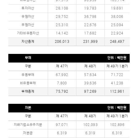
비유동자산
97,313
96,939
105,714
투자자산
28,108
19,783
19,691
유형자산
29,752
36,798
38,006
무형자산
25,310
22,676
25,094
기타비유동자산
14,142
17,682
22,924
자산총계
206,013
231,999
248,497
부채
단위 : 백만원
구분
제 47기
제 48기
제 49기 1분기
유동부채
67,992
57,634
71,722
비유동부채
7,800
39,636
41,238
부채총계
75,792
97,269
112,961
자본
단위 : 백만원
구분
제 47기
제 48기
제 49기 1분기
지배기업소유주지분
97,071
102,093
102,896
자본금
6,319
6,319
6,319