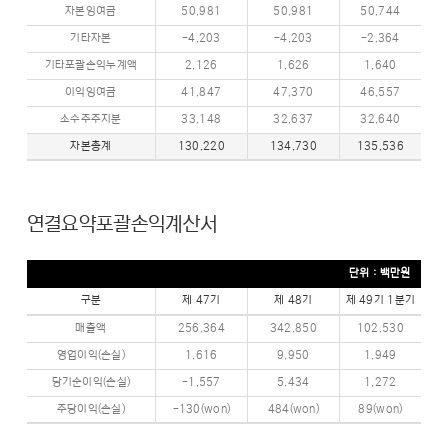
자본잉여금
50,981
50,981
50,744
기타자본
-4,203
-4,203
-2,364
기타포괄손익누계액
2,126
1,626
1,640
이익잉여금
41,847
47,370
46,557
소수주주지분
33,148
32,637
32,640
자본총계
130,220
134,730
135,536
연결요약포괄손익계산서
단위 : 백만원
구분
제 47기
제 48기
제 49기 1분기
매출액
256,364
342,850
102,530
영업이익(손실)
1,616
9,950
1,949
당기순이익(손실)
-1,557
5,434
1,272
주당이익(손실)
-130(won)
484(won)
89(won)