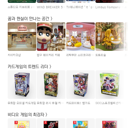
스튜디오 지브리展 in Jeju
WIND BREAKER 5th ANNIVERSARY EXHIBITION
TV애니메이션＂It＇s MyGO!!!!! X Ave Mujica＂합동기획전
Limbus Company -지옥편- EXHIBITION
꿈과 현실이 만나는 공간 >
치이카와샵
짱구 베이커리 카페
리락쿠마 스미코구라시 플러스 by San-X
도토리숲
코
카드게임의 트렌드 리더 >
유희왕 오피셜 카드게임
유희왕 러시 듀얼 카드게임
카드파이트!! 뱅가드
SCC(스포츠컬렉션카드)
비디오 게임의 최강자 >