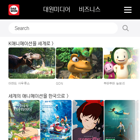
대원미디어
비즈니스
K애니메이션을 세계로 >
아머드 사우루스
GON
뚜바뚜바 눈보리
세계의 애니메이션을 한국으로 >