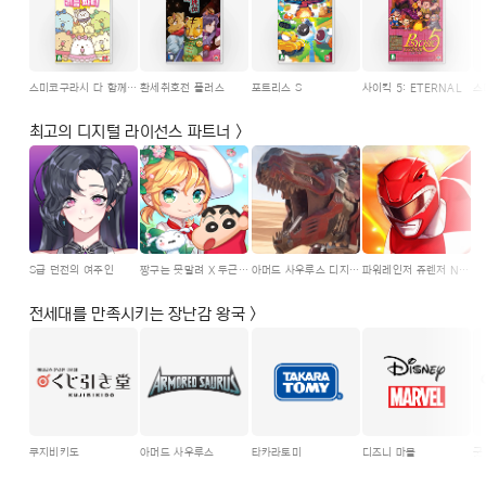
스미코구라시 다 함께 리듬파티
환세취호전 플러스
포트리스 S
사이킥 5: ETERNAL
최고의 디지털 라이선스 파트너 >
S급 던전의 여주인
짱구는 못말려 X 두근두근 레스토랑
아머드 사우루스 디지털컬렉터블스
파워레인저 쥬렌저 NFT 카드
전세대를 만족시키는 장난감 왕국 >
쿠지비키도
아머드 사우루스
타카라토미
디즈니 마블
굿