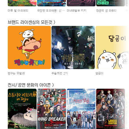
마루 밑 아리에티
극장판 도라에몽: 신 진구의 해저비밀성
마녀배달부 키키
천공의 성 라퓨타
브랜드 라이센싱의 모든것 >
짱구는 못말려
주술회전 2기
담곰이
전시/공연 문화의 아이콘 >