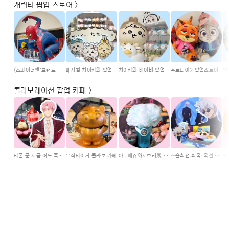
캐릭터 팝업 스토어 >
<스파이더맨:브랜드 뉴 데이> 개봉 기념 마블 컬렉션 팝업
매지컬 치이카와 팝업스토어
치이카와 베이비 팝업스토어
주토피아2 팝업스토어
콜라보레이션 팝업 카페 >
타몬 군 지금 어느 쪽?! 콜라보 카페
무직타이거 콜라보 카페
아니메쥬와지브리展 콜라보 카페
주술회전 회옥·옥절 콜라보 카페
스