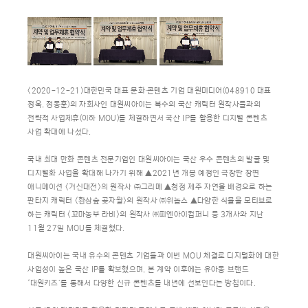
<2020-12-21>대한민국 대표 문화∙콘텐츠 기업 대원미디어(048910 대표
정욱, 정동훈)의 자회사인 대원씨아이는 복수의 국산 캐릭터 원작사들과의
전략적 사업제휴(이하 MOU)를 체결하면서 국산 IP를 활용한 디지털 콘텐츠
사업 확대에 나섰다.
국내 최대 만화 콘텐츠 전문기업인 대원씨아이는 국산 우수 콘텐츠의 발굴 및
디지털화 사업을 확대해 나가기 위해 ▲2021년 개봉 예정인 극장판 장편
애니메이션 <거신대전>의 원작사 ㈜그리메 ▲청정 제주 자연을 배경으로 하는
판타지 캐릭터 <환상숲 곶자왈>의 원작사 ㈜위놉스 ▲다양한 식물을 모티브로
하는 캐릭터 <꼬마농부 라비>의 원작사 ㈜피엔아이컴퍼니 등 3개사와 지난
11월 27일 MOU를 체결했다.
대원씨아이는 국내 유수의 콘텐츠 기업들과 이번 MOU 체결로 디지털화에 대한
사업성이 높은 국산 IP를 확보했으며, 본 계약 이후에는 유아동 브랜드
‘대원키즈’를 통해서 다양한 신규 콘텐츠를 내년에 선보인다는 방침이다.