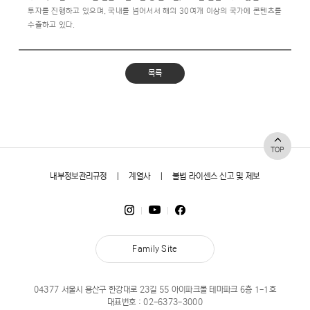
투자를 진행하고 있으며, 국내를 넘어서서 해외 30여개 이상의 국가에 콘텐츠를
수출하고 있다.
목록
TOP
내부정보관리규정
|
계열사
|
불법 라이센스 신고 및 제보
Family Site
04377 서울시 용산구 한강대로 23길 55 아이파크몰 테마파크 6층 1-1호
대표번호 :
02-6373-3000