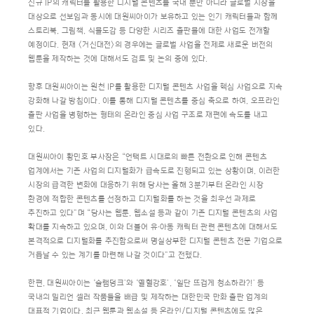
신규 IP의 캐릭터를 활용한 디지털 콘텐츠를 국내 뿐만 아니라 글로벌 시장을
대상으로 선보임과 동시에 대원씨아이가 보유하고 있는 인기 캐릭터들과 함께
스토리북, 그림책, 식물도감 등 다양한 시리즈 출판물에 대한 사업도 전개할
예정이다. 현재 <거신대전>의 경우에는 글로벌 사업을 전제로 새로운 버전의
웹툰을 제작하는 것에 대해서도 검토 및 논의 중에 있다.
향후 대원씨아이는 원천 IP를 활용한 디지털 콘텐츠 사업을 핵심 사업으로 지속
강화해 나갈 방침이다. 이를 통해 디지털 콘텐츠를 중심 축으로 하여, 오프라인
출판 사업을 병행하는 형태의 온라인 중심 사업 구조로 재편에 속도를 내고
있다.
대원씨아이 황민호 부사장은 “언택트 시대로의 빠른 전환으로 인해 콘텐츠
업계에서는 기존 사업의 디지털화가 급속도로 진행되고 있는 상황이며, 이러한
시장의 급격한 변화에 대응하기 위해 당사는 올해 3분기부터 온라인 시장
환경에 적합한 콘텐츠를 선정하고 디지털화를 하는 것을 최우선 과제로
추진하고 있다”며 “당사는 웹툰, 웹소설 등과 같이 기존 디지털 콘텐츠의 사업
확대를 지속하고 있으며, 이와 더불어 유∙아동 캐릭터 관련 콘텐츠에 대해서도
본격적으로 디지털화를 추진함으로써 명실상부한 디지털 콘텐츠 전문 기업으로
거듭날 수 있는 계기를 마련해 나갈 것이다”고 전했다.
한편, 대원씨아이는 ‘슬램덩크’와 ‘열혈강호’, ‘일단 뜨겁게 청소하라?!’ 등
국내외 밀리언 셀러 작품들을 배급 및 제작하는 대한민국 만화 출판 업계의
대표적 기업이다. 최근 웹툰과 웹소설 등 온라인/디지털 콘텐츠에도 많은