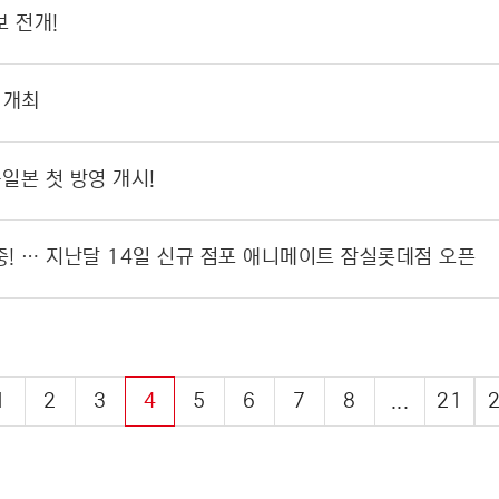
보 전개!
 개최
일본 첫 방영 개시!
! … 지난달 14일 신규 점포 애니메이트 잠실롯데점 오픈
1
2
3
4
5
6
7
8
...
21