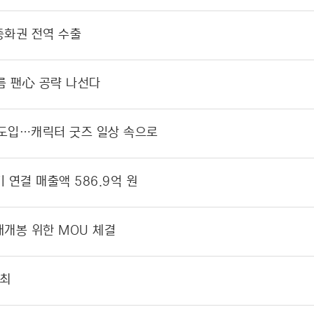
 중화권 전역 수출
름 팬心 공략 나선다
 도입…캐릭터 굿즈 일상 속으로
 연결 매출액 586.9억 원
재개봉 위한 MOU 체결
개최