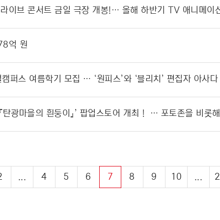
78억 원
2
...
4
5
6
7
8
9
10
...