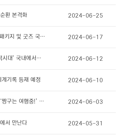
선순환 본격화
2024-06-25
대원미디어, Microsoft의 패키지 게임 국내 유통 담당한다… MS가 보유한 다양한 게임 시리즈의 게임 패키지 및 굿즈 국내 유통 전담
2024-06-17
대원미디어, ‘원피스’ 애니메이션 25주년 기념 팝업스토어 & 전시회 개최! ... 아시아 투어 ‘원피스 대해적시대’ 국내에서도 만난다!
2024-06-12
세계기록 등재 예정
2024-06-10
대원미디어, 올해 ‘짱구는 못말려’ 팝업스토어에서부터 콜라보까지 한가득!… 전국 각지에서 팝업스토어 ‘짱구는 여행중!’ 릴레이 개최
2024-06-03
간에서 만난다
2024-05-31