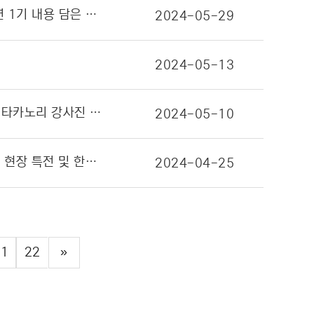
대원미디어, ‘외톨이 THE ROCK!’ 첫 번째 라이브 콘서트 금일 극장 개봉!… 올해 하반기 TV 애니메이션 1기 내용 담은 극장판 개봉 확정
2024-05-29
2024-05-13
스토리작X카카오페이지, 스토리텔링 글로벌캠퍼스 여름학기 모집 … ‘원피스’와 ‘블리치’ 편집자 아사다 타카노리 강사진 합류!
2024-05-10
닌텐도 스위치 소프트웨어 ‘짱구는 못말려! 『탄광마을의 흰둥이』’ 팝업스토어 개최！ … 포토존을 비롯해 현장 특전 및 한정판 굿즈 등 볼거리 풍성
2024-04-25
21
22
»